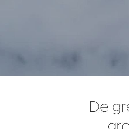
De gre
gr