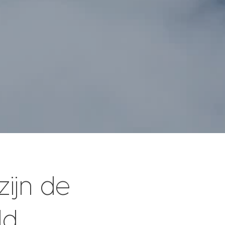
zijn de
ld.