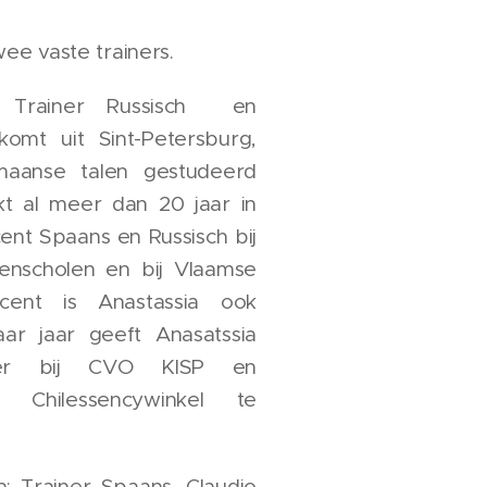
ee vaste trainers.
: Trainer Russisch en
omt uit Sint-Petersburg,
maanse talen gestudeerd
kt al meer dan 20 jaar in
ent Spaans en Russisch bij
alenscholen en bij Vlaamse
cent is Anastassia ook
ar jaar geeft Anasatssia
nner bij CVO KISP en
 Chilessencywinkel te
: Trainer Spaans. Claudio