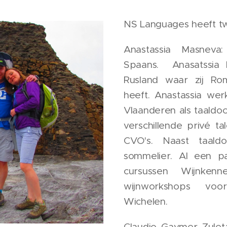
NS Languages heeft tw
Anastassia Masneva
Spaans. Anasatssia k
Rusland waar zij Ro
heeft. Anastassia wer
Vlaanderen als taaldoc
verschillende privé t
CVO's. Naast taaldo
sommelier. Al een pa
cursussen Wijnke
wijnworkshops voor
Wichelen.
Claudio Gaymer Zuleta