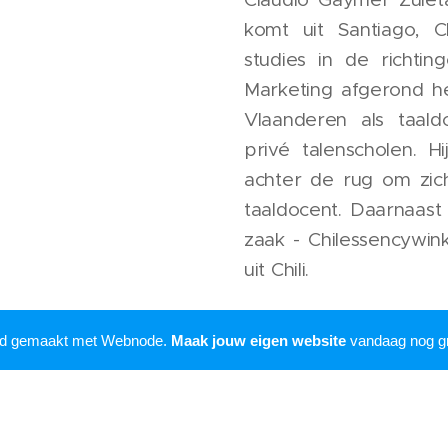
komt uit Santiago, Ch
studies in de richti
Marketing afgerond hee
Vlaanderen als taald
privé talenscholen. Hi
achter de rug om zich
taaldocent. Daarnaast
zaak - Chilessencywink
uit Chili.
Onze troeven: Wij 
rd gemaakt met Webnode.
Maak jouw eigen website
vandaag nog gr
avontuurlijk. Wij pass
agenda aan. Wij hou
garanderen mooie r
klanten.