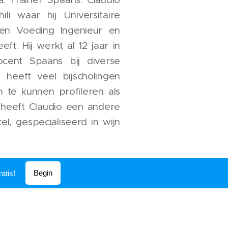
ili waar hij Universitaire
ngen Voeding Ingenieur en
ft. Hij werkt al 12 jaar in
ocent Spaans bij diverse
j heeft veel bijscholingen
 te kunnen profileren als
 heeft Claudio een andere
el, gespecialiseerd in wijn
zijn zeer flexibel en
Begin
atis!
en ons aan jullie noden en
den van uitdagingen. Wij
esultaten aan al onze